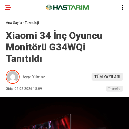
Ana Sayfa
›
Teknoloji
Xiaomi 34 İnç Oyuncu
Monitörü G34WQi
Tanıtıldı
Ayşe Yılmaz
TÜM YAZILARI
Giriş: 02-02-2026 18:09
Teknoloji