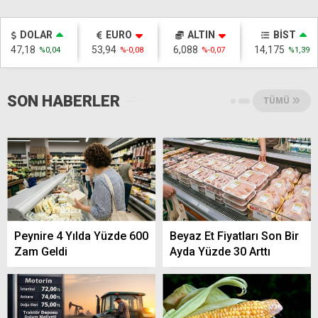
DOLAR
EURO
ALTIN
BİST
47,18
53,94
6,088
14,175
%0,04
%-0,08
%-0,07
%1,39
SON HABERLER
TÜMÜ
Peynire 4 Yılda Yüzde 600
Beyaz Et Fiyatları Son Bir
Zam Geldi
Ayda Yüzde 30 Arttı