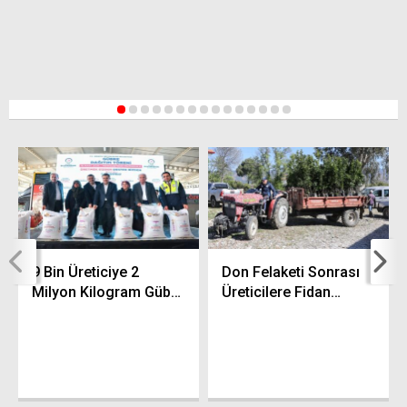
1
2
3
4
5
6
7
8
9
10
11
12
13
14
15
9 Bin Üreticiye 2
Don Felaketi Sonrası
Milyon Kilogram Gübre
Üreticilere Fidan
Dağıtıldı
Dağıtımı Yapıldı