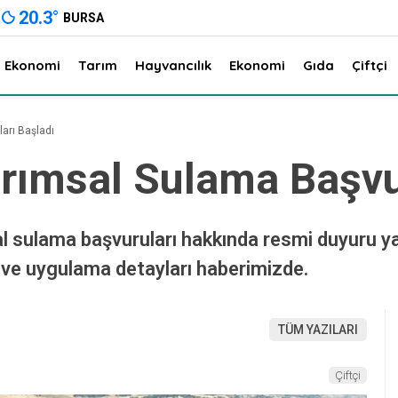
20.3
°
BURSA
Ekonomi
Tarım
Hayvancılık
Ekonomi
Gıda
Çiftçi
arı Başladı
arımsal Sulama Başvu
al sulama başvuruları hakkında resmi duyuru yap
r ve uygulama detayları haberimizde.
TÜM YAZILARI
Çiftçi