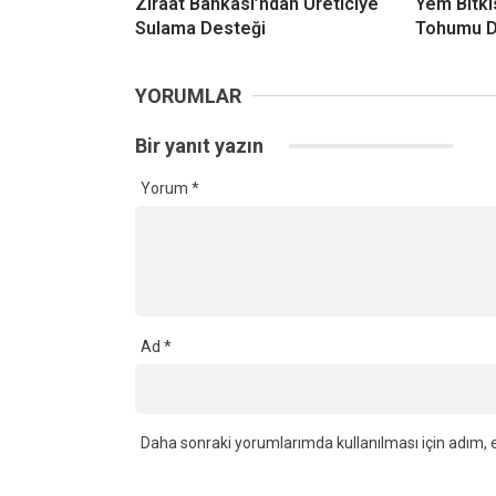
Ziraat Bankası’ndan Üreticiye
Yem Bitkis
Sulama Desteği
Tohumu Da
YORUMLAR
Bir yanıt yazın
Yorum
*
Ad
*
Daha sonraki yorumlarımda kullanılması için adım, e