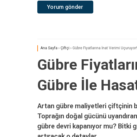
Ana Sayfa
›
Çiftçi
›
Gübre Fiyatlarına İnat Verimi Uçuruyor
Gübre Fiyatlar
Gübre İle Hasa
Artan gübre maliyetleri çiftçinin
Toprağın doğal gücünü uyandıran 
gübre devri kapanıyor mu? Bitki ge
artıracak o detaylar…