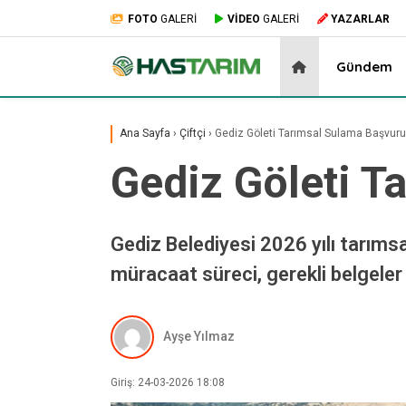
FOTO
GALERİ
VİDEO
GALERİ
YAZARLAR
Gündem
Ana Sayfa
›
Çiftçi
›
Gediz Göleti Tarımsal Sulama Başvurul
Gediz Göleti T
Gediz Belediyesi 2026 yılı tarıms
müracaat süreci, gerekli belgele
Ayşe Yılmaz
Giriş: 24-03-2026 18:08