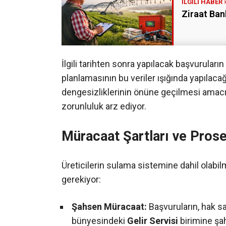
Ziraat Ban
İlgili tarihten sonra yapılacak başvurular
planlamasının bu veriler ışığında yapılaca
dengesizliklerinin önüne geçilmesi ama
zorunluluk arz ediyor.
Müracaat Şartları ve Prose
Üreticilerin sulama sistemine dahil olabilm
gerekiyor:
Şahsen Müracaat:
Başvuruların, hak sa
bünyesindeki
Gelir Servisi
birimine şa