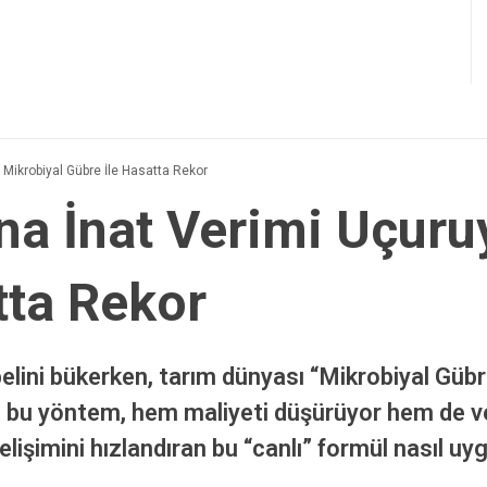
! Mikrobiyal Gübre İle Hasatta Rekor
ına İnat Verimi Uçuru
tta Rekor
 belini bükerken, tarım dünyası “Mikrobiyal Gü
bu yöntem, hem maliyeti düşürüyor hem de veri
lişimini hızlandıran bu “canlı” formül nasıl uyg