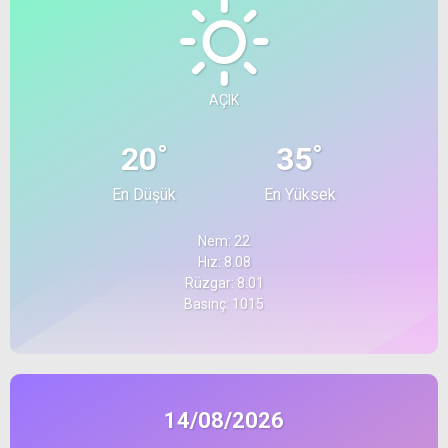
AÇIK
°
°
20
35
En Düşük
En Yüksek
Nem: 22
Hız: 8.08
Rüzgar: 8.01
Basınç: 1015
14/08/2026