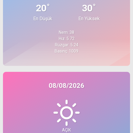
°
°
20
30
En Düşük
En Yüksek
Nem: 38
Hız: 5.72
Rüzgar: 5.24
Basınç: 1009
08/08/2026
AÇIK