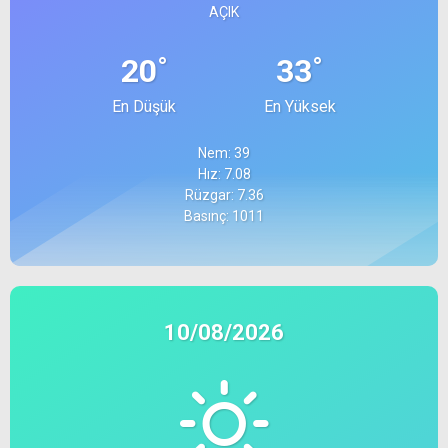
AÇIK
°
°
20
33
En Düşük
En Yüksek
Nem: 39
Hız: 7.08
Rüzgar: 7.36
Basınç: 1011
10/08/2026