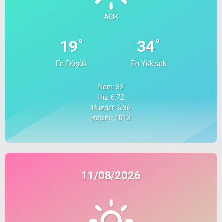
AÇIK
°
°
19
34
En Düşük
En Yüksek
Nem: 32
Hız: 6.72
Rüzgar: 6.36
Basınç: 1013
11/08/2026