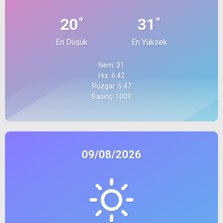
°
°
20
31
En Düşük
En Yüksek
Nem: 31
Hız: 6.42
Rüzgar: 5.47
Basınç: 1009
09/08/2026