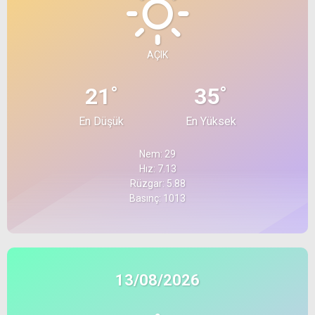
AÇIK
°
°
21
35
En Düşük
En Yüksek
Nem: 29
Hız: 7.13
Rüzgar: 5.88
Basınç: 1013
13/08/2026