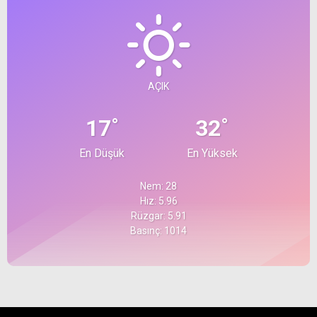
AÇIK
°
°
17
32
En Düşük
En Yüksek
Nem: 28
Hız: 5.96
Rüzgar: 5.91
Basınç: 1014