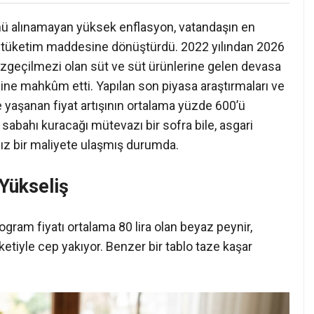
nü alınamayan yüksek enflasyon, vatandaşın en
ks tüketim maddesine dönüştürdü. 2022 yılından 2026
azgeçilmezi olan süt ve süt ürünlerine gelen devasa
mine mahkûm etti. Yapılan son piyasa araştırmaları ve
e yaşanan fiyat artışının ortalama yüzde 600’ü
 sabahı kuracağı mütevazı bir sofra bile, asgari
sız bir maliyete ulaşmış durumda.
Yükseliş
ogram fiyatı ortalama 80 lira olan beyaz peynir,
ketiyle cep yakıyor. Benzer bir tablo taze kaşar