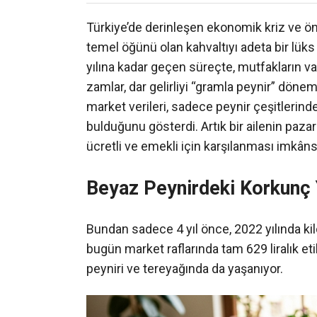
Türkiye’de derinleşen ekonomik kriz ve ö
temel öğünü olan kahvaltıyı adeta bir lü
yılına kadar geçen süreçte, mutfakların v
zamlar, dar gelirliyi “gramla peynir” döne
market verileri, sadece peynir çeşitlerind
bulduğunu gösterdi. Artık bir ailenin pazar
ücretli ve emekli için karşılanması imkân
Beyaz Peynirdeki Korkunç 
Bundan sadece 4 yıl önce, 2022 yılında kil
bugün market raflarında tam 629 liralık eti
peyniri ve tereyağında da yaşanıyor.