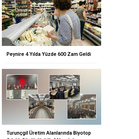
Peynire 4 Yılda Yüzde 600 Zam Geldi
Turunçgil Üretim Alanlarında Biyotop