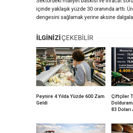
Sektördeki maliyet baskısı ve ihracat sorunl
içinde yaklaşık yüzde 30 oranında arttı. Ür
dengesini sağlamak yerine aksine dalgalan
İLGİNİZİ
ÇEKEBİLİR
Peynire 4 Yılda Yüzde 600 Zam
Çiftçiler
Geldi
Doldurama
83 Doları 