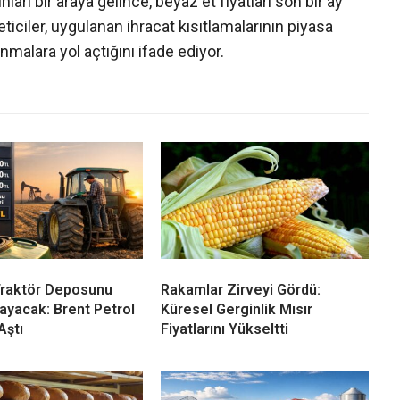
arı bir araya gelince, beyaz et fiyatları son bir ay
eticiler, uygulanan ihracat kısıtlamalarının piyasa
malara yol açtığını ifade ediyor.
 Traktör Deposunu
Rakamlar Zirveyi Gördü:
yacak: Brent Petrol
Küresel Gerginlik Mısır
Aştı
Fiyatlarını Yükseltti