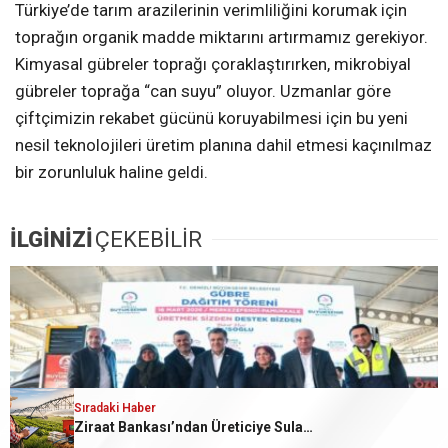
Türkiye’de tarım arazilerinin verimliliğini korumak için
toprağın organik madde miktarını artırmamız gerekiyor.
Kimyasal gübreler toprağı çoraklaştırırken, mikrobiyal
gübreler toprağa “can suyu” oluyor. Uzmanlar göre
çiftçimizin rekabet gücünü koruyabilmesi için bu yeni
nesil teknolojileri üretim planına dahil etmesi kaçınılmaz
bir zorunluluk haline geldi.
İLGİNİZİ
ÇEKEBİLİR
Sıradaki Haber
Sıradaki Haber
Ziraat Bankası’ndan Üreticiye Sulama Desteği
Gediz Göleti Tarımsal Sulama Başvuruları Başladı