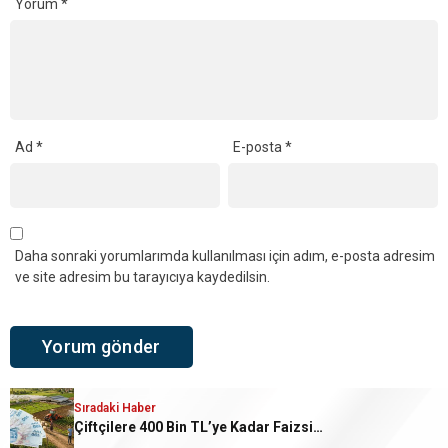
Yorum
*
Ad
*
E-posta
*
Daha sonraki yorumlarımda kullanılması için adım, e-posta adresim
ve site adresim bu tarayıcıya kaydedilsin.
Sıradaki Haber
Sıradaki Haber
Organik Pekmez Üretimi Projesi Kapsamında Çiftçilere 18 Bin TL Hibe Desteği
Çiftçilere 400 Bin TL’ye Kadar Faizsiz Tarımsal Kredi Desteği Başladı