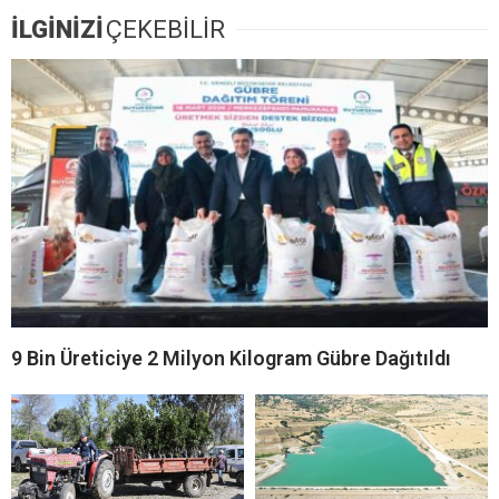
İLGİNİZİ
ÇEKEBİLİR
9 Bin Üreticiye 2 Milyon Kilogram Gübre Dağıtıldı