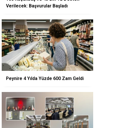
Verilecek: Başvurular Başladı
Peynire 4 Yılda Yüzde 600 Zam Geldi