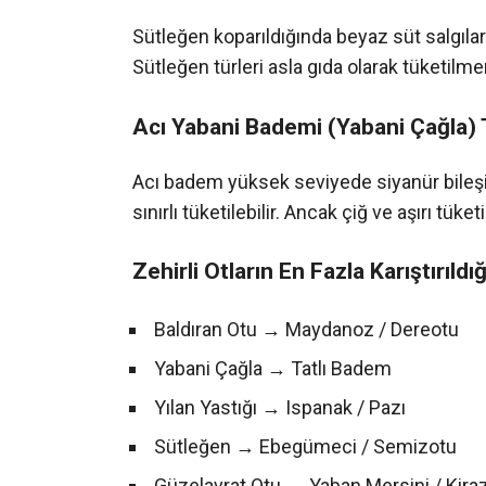
Sütleğen koparıldığında beyaz süt salgılar
Sütleğen türleri asla gıda olarak tüketilme
Acı Yabani Bademi (Yabani Çağla) 
Acı badem yüksek seviyede siyanür bileşikl
sınırlı tüketilebilir. Ancak çiğ ve aşırı tü
Zehirli Otların En Fazla Karıştırıldı
Baldıran Otu → Maydanoz / Dereotu
Yabani Çağla → Tatlı Badem
Yılan Yastığı → Ispanak / Pazı
Sütleğen → Ebegümeci / Semizotu
Güzelavrat Otu → Yaban Mersini / Kira