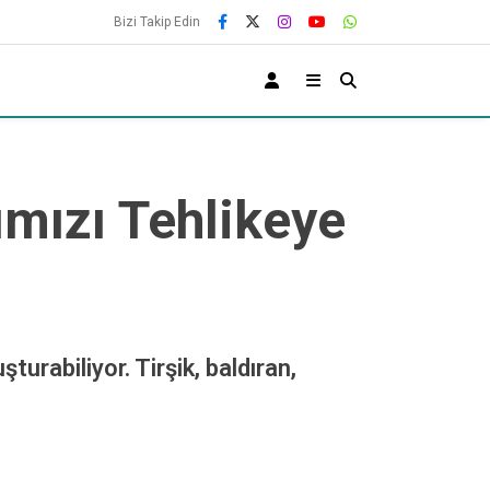
Bizi Takip Edin
ğımızı Tehlikeye
şturabiliyor. Tirşik, baldıran,