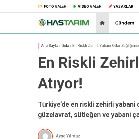
FOTO
GALERİ
VİDEO
GALERİ
YAZARLAR
Gündem
Ana Sayfa
›
Gıda
›
En Riskli Zehirli Yabani Otlar Sağlığımız
En Riskli Zehir
Atıyor!
Türkiye’de en riskli zehirli yabani 
güzelavrat, sütleğen ve yabani ça
Ayşe Yılmaz