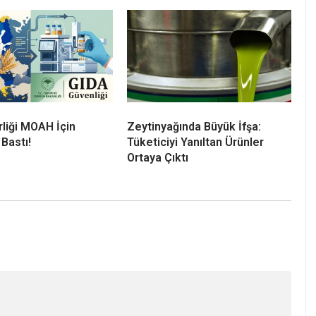
rliği MOAH İçin
Zeytinyağında Büyük İfşa:
Bastı!
Tüketiciyi Yanıltan Ürünler
Ortaya Çıktı