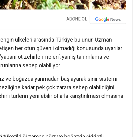
ABONE OL
n zengin ülkeleri arasında Türkiye bulunur. Uzman
etişen her otun güvenli olmadığı konusunda uyarılar
n ‘yabani ot zehirlenmeleri’, yanlış tanımlama ve
runlarına sebep olabiliyor.
 ağız ve boğazda yanmadan başlayarak sinir sistemi
mezliğine kadar pek çok zarara sebep olabildiğini
rli türlerin yenilebilir otlarla karıştırılması olmasına
 çiğ tüketildiği zaman ağız ve boğazda şiddetli