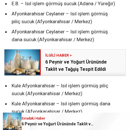
E.B. – Isıl işlem görmüş sucuk (Adana / Yüreğir)
Afyonkarahisar Ceylaner – Isıl işlem görmüş
piliç sucuk (Afyonkarahisar / Merkez)
Afyonkarahisar Ceylaner – Isıl işlem görmüş
dana sucuk (Afyonkarahisar / Merkez)
6 Peynir ve Yoğurt Ürününde
Taklit ve Tağşiş Tespit Edildi
Kule Afyonkarahisar – Isıl işlem görmüş piliç
sucuk (Afyonkarahisar / Merkez)
Kule Afyonkarahisar – Isıl işlem görmüş dana
sucuk (Afyonkarahisar / Merkez)
Sıradaki Haber
Sevimoğlu – Isıl işlem görmüş piliç sucuk
6 Peynir ve Yoğurt Ürününde Taklit ve Tağşiş Tespit Edildi
(Afyonkarahisar / Merkez)