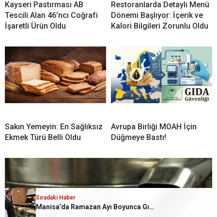
Kayseri Pastırması AB
Restoranlarda Detaylı Menü
Tescili Alan 46’ncı Coğrafi
Dönemi Başlıyor: İçerik ve
İşaretli Ürün Oldu
Kalori Bilgileri Zorunlu Oldu
Sakın Yemeyin: En Sağlıksız
Avrupa Birliği MOAH İçin
Ekmek Türü Belli Oldu
Düğmeye Bastı!
Sıradaki Haber
Sıradaki Haber
Manisa’da Ramazan Ayı Boyunca Gıda Denetimleri Yapıldı
Adana Şalgamı AB Tescilli Ürünler Listesine Girdi