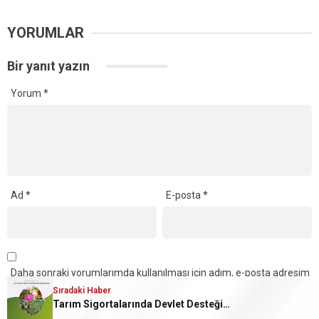
YORUMLAR
Bir yanıt yazın
Yorum
*
Ad
*
E-posta
*
Daha sonraki yorumlarımda kullanılması için adım, e-posta adresim
ve site adresim bu tarayıcıya kaydedilsin.
Sıradaki Haber
Tarım Sigortalarında Devlet Desteği Yüzde 70’e Kadar Çıktı