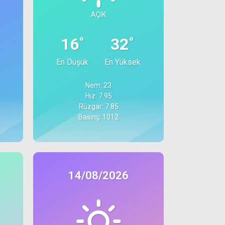
AÇIK
°
°
16
32
En Düşük
En Yüksek
Nem: 23
Hız: 7.95
Rüzgar: 7.85
Basınç: 1012
14/08/2026