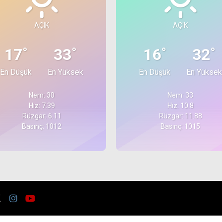
AÇIK
AÇIK
°
°
°
°
17
33
16
32
En Düşük
En Yüksek
En Düşük
En Yüksek
Nem: 30
Nem: 33
Hız: 7.39
Hız: 10.8
Rüzgar: 6.11
Rüzgar: 11.88
Basınç: 1012
Basınç: 1015