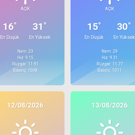
AÇIK
AÇIK
°
°
°
°
16
31
15
30
En Düşük
En Yüksek
En Düşük
En Yüksek
Nem: 23
Nem: 29
Hız: 9.15
Hız: 9.31
Rüzgar: 11.91
Rüzgar: 11.77
Basınç: 1008
Basınç: 1011
12/08/2026
13/08/2026