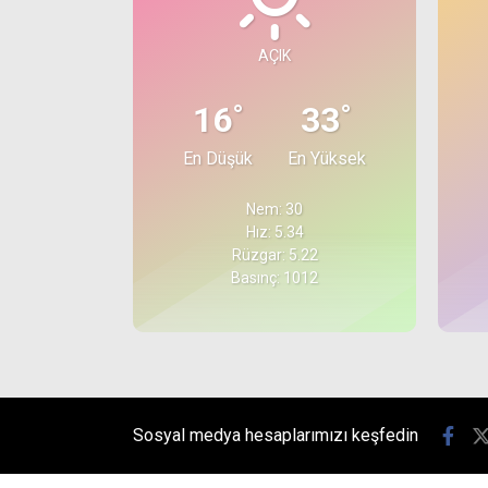
AÇIK
°
°
16
33
En Düşük
En Yüksek
Nem: 30
Hız: 5.34
Rüzgar: 5.22
Basınç: 1012
Sosyal medya hesaplarımızı keşfedin