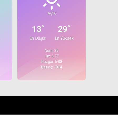
AÇIK
°
°
13
29
En Düşük
En Yüksek
Nem: 35
Hız: 6.77
Rüzgar: 5.88
Basınç: 1014