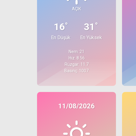
AÇIK
°
°
16
31
En Düşük
En Yüksek
Nem: 21
Hız: 8.56
Rüzgar: 11.7
Basınç: 1007
11/08/2026