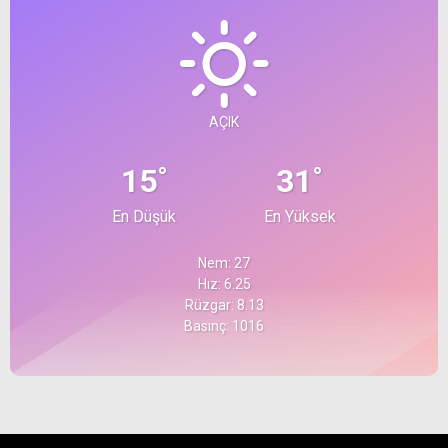
AÇIK
°
°
15
31
En Düşük
En Yüksek
Nem: 27
Hız: 6.25
Rüzgar: 8.13
Basınç: 1016