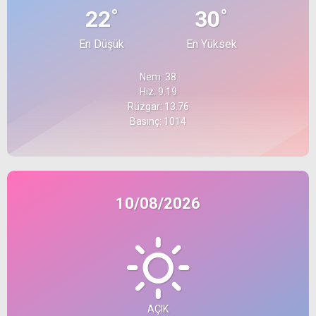
°
°
22
30
En Düşük
En Yüksek
Nem: 38
Hız: 9.19
Rüzgar: 13.76
Basınç: 1014
10/08/2026
AÇIK