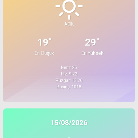
AÇIK
°
°
19
29
En Düşük
En Yüksek
Nem: 25
Hız: 9.22
Rüzgar: 13.26
Basınç: 1018
15/08/2026