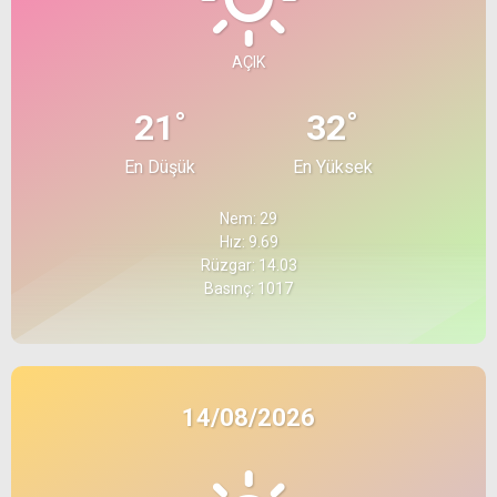
AÇIK
°
°
21
32
En Düşük
En Yüksek
Nem: 29
Hız: 9.69
Rüzgar: 14.03
Basınç: 1017
14/08/2026