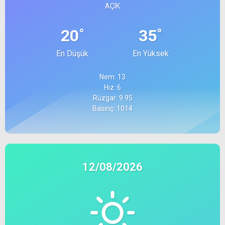
AÇIK
°
°
20
35
En Düşük
En Yüksek
Nem: 13
Hız: 6
Rüzgar: 9.95
Basınç: 1014
12/08/2026