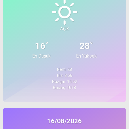
AÇIK
°
°
16
28
En Düşük
En Yüksek
Nem: 28
Hız: 8.56
Rüzgar: 10.62
Basınç: 1018
16/08/2026