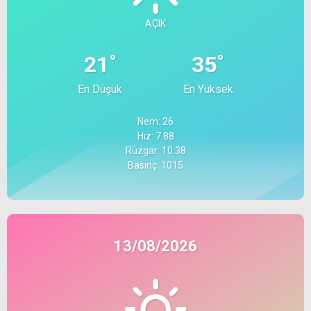
AÇIK
°
°
21
35
En Düşük
En Yüksek
Nem: 26
Hız: 7.88
Rüzgar: 10.38
Basınç: 1015
13/08/2026