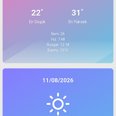
°
°
22
31
En Düşük
En Yüksek
Nem: 26
Hız: 7.48
Rüzgar: 12.18
Basınç: 1015
11/08/2026