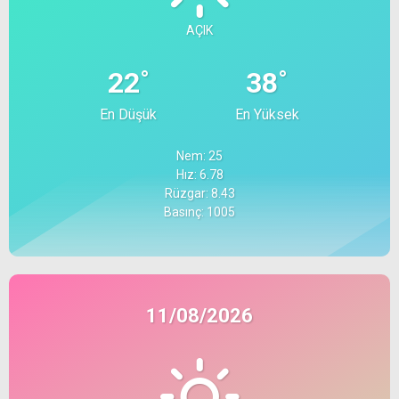
AÇIK
°
°
22
38
En Düşük
En Yüksek
Nem: 25
Hız: 6.78
Rüzgar: 8.43
Basınç: 1005
11/08/2026