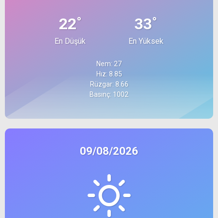
°
°
22
33
En Düşük
En Yüksek
Nem: 27
Hız: 8.85
Rüzgar: 8.66
Basınç: 1002
09/08/2026