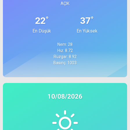
AÇIK
°
°
22
37
En Düşük
En Yüksek
Nem: 28
Hız: 8.72
Rüzgar: 8.92
Basınç: 1003
10/08/2026