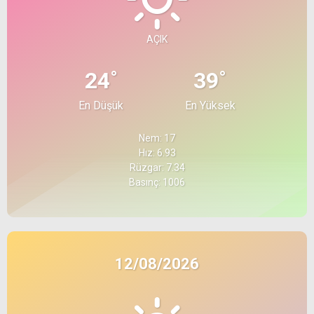
AÇIK
°
°
24
39
En Düşük
En Yüksek
Nem: 17
Hız: 6.93
Rüzgar: 7.34
Basınç: 1006
12/08/2026