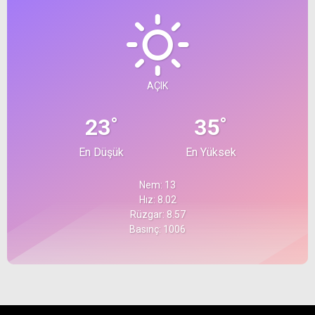
AÇIK
°
°
23
35
En Düşük
En Yüksek
Nem: 13
Hız: 8.02
Rüzgar: 8.57
Basınç: 1006