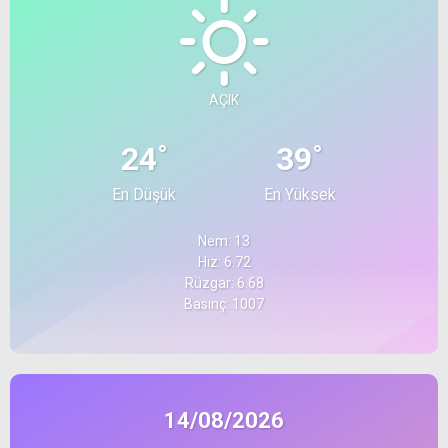
AÇIK
°
°
24
39
En Düşük
En Yüksek
Nem: 13
Hız: 6.72
Rüzgar: 6.68
Basınç: 1007
14/08/2026