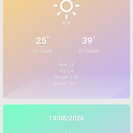
AÇIK
°
°
25
39
En Düşük
En Yüksek
Nem: 15
Hız: 6.4
Rüzgar: 6.36
Basınç: 1007
13/08/2026