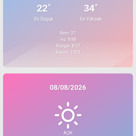
°
°
22
34
En Düşük
En Yüksek
Nem: 27
Hız: 8.88
Rüzgar: 8.37
Basınç: 1003
08/08/2026
AÇIK