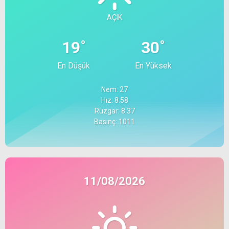
AÇIK
°
°
19
30
En Düşük
En Yüksek
Nem: 27
Hız: 8.58
Rüzgar: 8.37
Basınç: 1011
11/08/2026