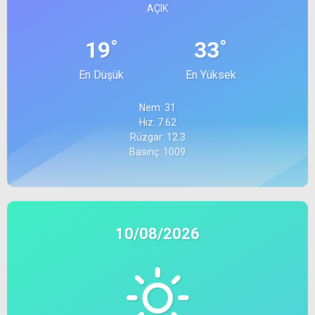
AÇIK
°
°
19
33
En Düşük
En Yüksek
Nem: 31
Hız: 7.62
Rüzgar: 12.3
Basınç: 1009
10/08/2026