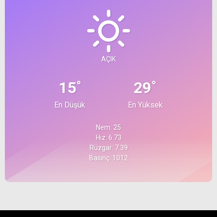
AÇIK
°
°
15
29
En Düşük
En Yüksek
Nem: 25
Hız: 6.73
Rüzgar: 7.39
Basınç: 1012