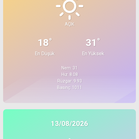
AÇIK
°
°
18
31
En Düşük
En Yüksek
Nem: 31
Hız: 8.08
Rüzgar: 9.93
Basınç: 1011
13/08/2026