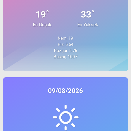
°
°
19
33
En Düşük
En Yüksek
Nem: 19
Hız: 5.64
Rüzgar: 5.76
Basınç: 1007
09/08/2026