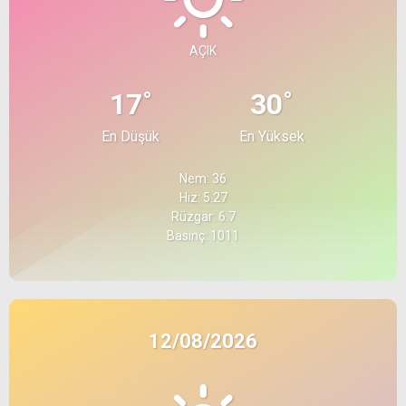
AÇIK
°
°
17
30
En Düşük
En Yüksek
Nem: 36
Hız: 5.27
Rüzgar: 6.7
Basınç: 1011
12/08/2026