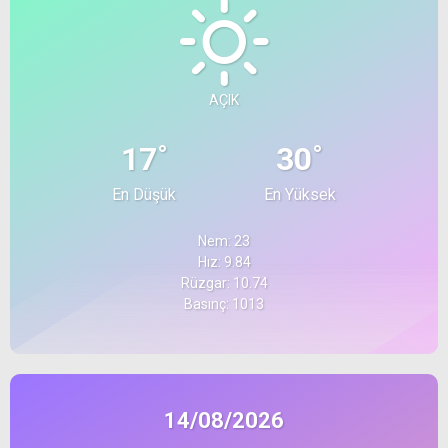
AÇIK
°
°
17
30
En Düşük
En Yüksek
Nem: 23
Hız: 9.84
Rüzgar: 10.74
Basınç: 1013
14/08/2026