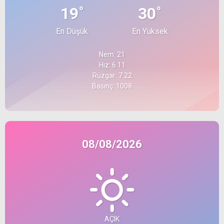
°
°
19
30
En Düşük
En Yüksek
Nem: 21
Hız: 6.11
Rüzgar: 7.22
Basınç: 1008
08/08/2026
AÇIK