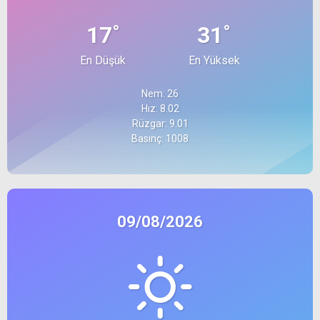
°
°
17
31
En Düşük
En Yüksek
Nem: 26
Hız: 8.02
Rüzgar: 9.01
Basınç: 1008
09/08/2026