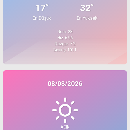
°
°
17
32
En Düşük
En Yüksek
Nem: 28
Hız: 6.96
Rüzgar: 7.2
Basınç: 1011
08/08/2026
AÇIK