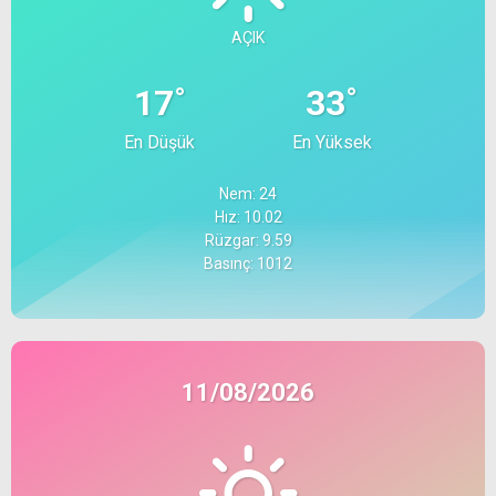
AÇIK
°
°
17
33
En Düşük
En Yüksek
Nem: 24
Hız: 10.02
Rüzgar: 9.59
Basınç: 1012
11/08/2026