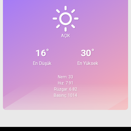
AÇIK
°
°
16
30
En Düşük
En Yüksek
Nem: 33
Hız: 7.91
Rüzgar: 6.82
Basınç: 1014