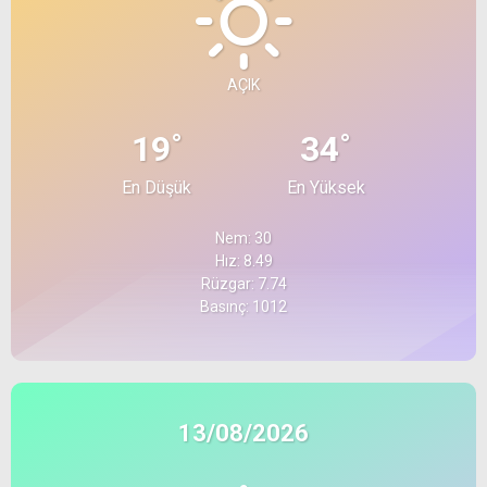
AÇIK
°
°
19
34
En Düşük
En Yüksek
Nem: 30
Hız: 8.49
Rüzgar: 7.74
Basınç: 1012
13/08/2026