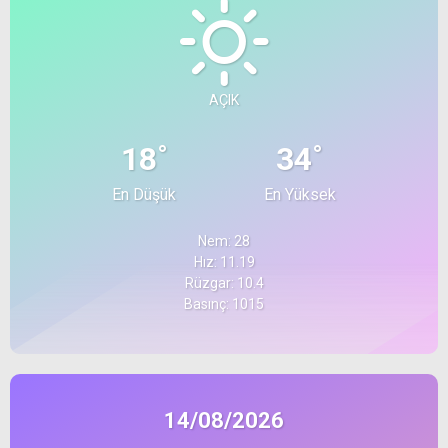
AÇIK
°
°
18
34
En Düşük
En Yüksek
Nem: 28
Hız: 11.19
Rüzgar: 10.4
Basınç: 1015
14/08/2026