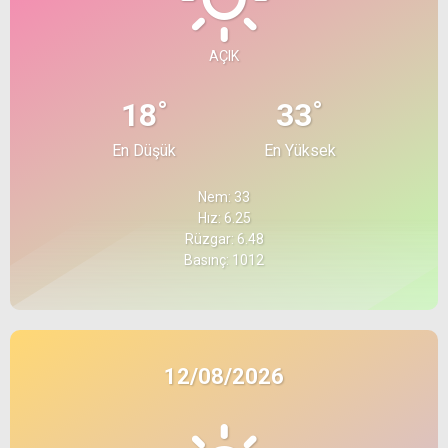
AÇIK
°
°
18
33
En Düşük
En Yüksek
Nem: 33
Hız: 6.25
Rüzgar: 6.48
Basınç: 1012
12/08/2026