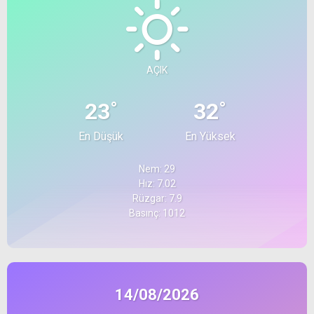
AÇIK
°
°
23
32
En Düşük
En Yüksek
Nem: 29
Hız: 7.02
Rüzgar: 7.9
Basınç: 1012
14/08/2026