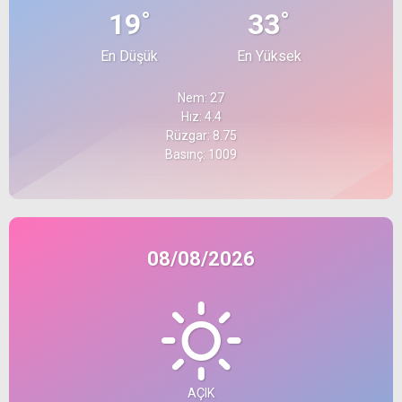
°
°
19
33
En Düşük
En Yüksek
Nem: 27
Hız: 4.4
Rüzgar: 8.75
Basınç: 1009
08/08/2026
AÇIK