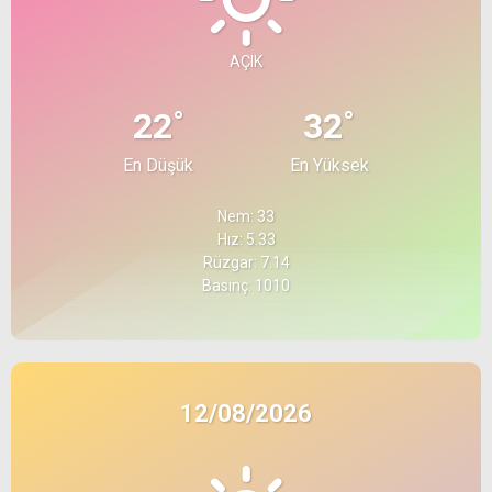
AÇIK
°
°
22
32
En Düşük
En Yüksek
Nem: 33
Hız: 5.33
Rüzgar: 7.14
Basınç: 1010
12/08/2026