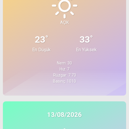
AÇIK
°
°
23
33
En Düşük
En Yüksek
Nem: 30
Hız: 7
Rüzgar: 7.73
Basınç: 1010
13/08/2026