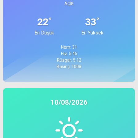
AÇIK
°
°
22
33
En Düşük
En Yüksek
Nem: 31
Hız: 5.45
Rüzgar: 5.12
Basınç: 1008
10/08/2026