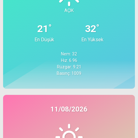
AÇIK
°
°
21
32
En Düşük
En Yüksek
Nem: 32
Hız: 6.96
Rüzgar: 9.21
Basınç: 1009
11/08/2026