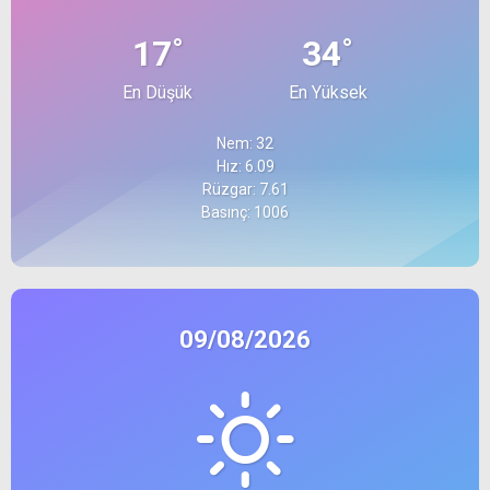
°
°
17
34
En Düşük
En Yüksek
Nem: 32
Hız: 6.09
Rüzgar: 7.61
Basınç: 1006
09/08/2026