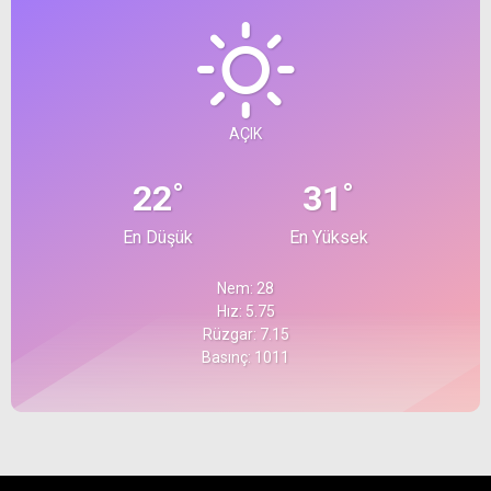
AÇIK
°
°
22
31
En Düşük
En Yüksek
Nem: 28
Hız: 5.75
Rüzgar: 7.15
Basınç: 1011