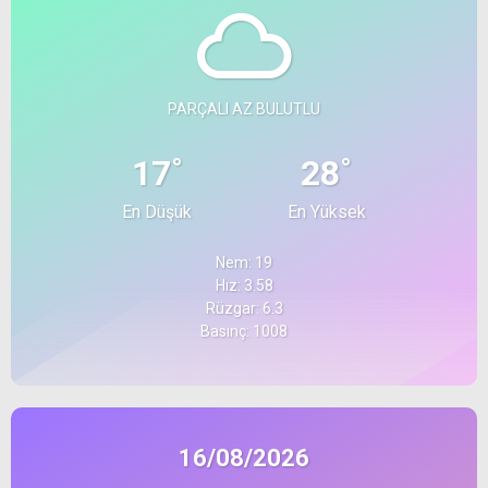
PARÇALI AZ BULUTLU
°
°
17
28
En Düşük
En Yüksek
Nem: 19
Hız: 3.58
Rüzgar: 6.3
Basınç: 1008
16/08/2026