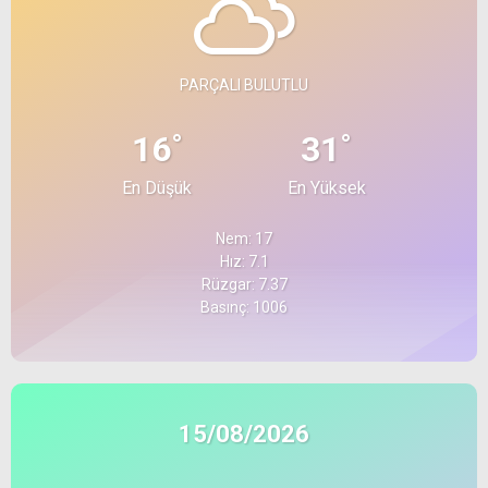
PARÇALI BULUTLU
°
°
16
31
En Düşük
En Yüksek
Nem: 17
Hız: 7.1
Rüzgar: 7.37
Basınç: 1006
15/08/2026