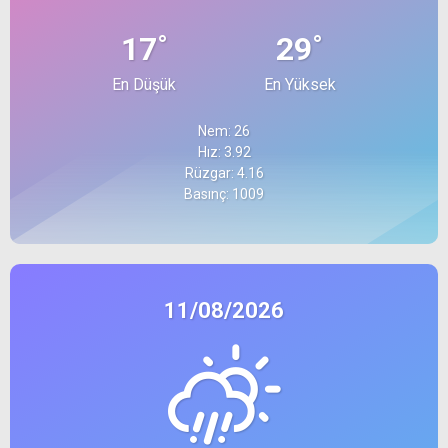
°
°
17
29
En Düşük
En Yüksek
Nem: 26
Hız: 3.92
Rüzgar: 4.16
Basınç: 1009
11/08/2026