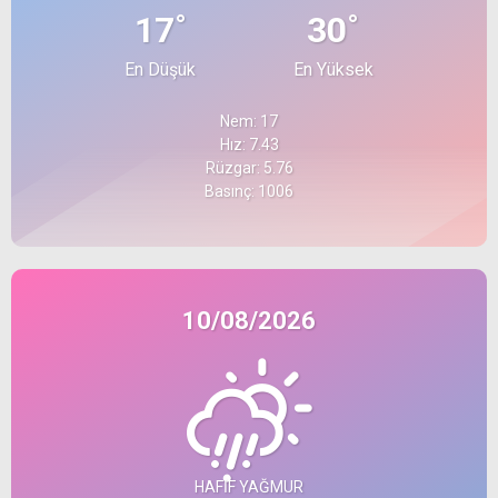
°
°
17
30
En Düşük
En Yüksek
Nem: 17
Hız: 7.43
Rüzgar: 5.76
Basınç: 1006
10/08/2026
HAFIF YAĞMUR