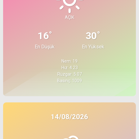
AÇIK
°
°
16
30
En Düşük
En Yüksek
Nem: 19
Hız: 4.23
Rüzgar: 5.07
Basınç: 1009
14/08/2026