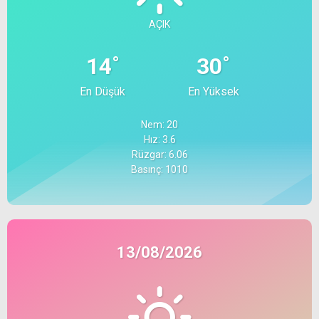
AÇIK
°
°
14
30
En Düşük
En Yüksek
Nem: 20
Hız: 3.6
Rüzgar: 6.06
Basınç: 1010
13/08/2026