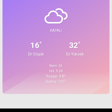
KAPALI
°
°
16
32
En Düşük
En Yüksek
Nem: 26
Hız: 9.24
Rüzgar: 9.81
Basınç: 1007