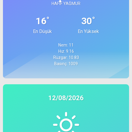
HAFIF YAĞMUR
°
°
16
30
En Düşük
En Yüksek
Nem: 11
Hız: 9.16
Rüzgar: 10.83
Basınç: 1009
12/08/2026