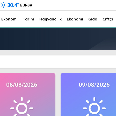
30.4
°
BURSA
Ekonomi
Tarım
Hayvancılık
Ekonomi
Gıda
Çiftçi
08/08/2026
09/08/2026