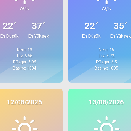
AÇIK
AÇIK
°
°
°
°
22
37
22
35
En Düşük
En Yüksek
En Düşük
En Yüksek
Nem: 13
Nem: 16
Hız: 6.55
Hız: 5.72
Rüzgar: 5.95
Rüzgar: 6.5
Basınç: 1004
Basınç: 1005
12/08/2026
13/08/2026