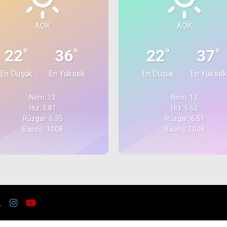
AÇIK
AÇIK
°
°
°
°
22
36
22
37
En Düşük
En Yüksek
En Düşük
En Yüksek
Nem: 12
Nem: 13
Hız: 5.81
Hız: 5.62
Rüzgar: 6.35
Rüzgar: 6.51
Basınç: 1008
Basınç: 1008