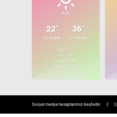
AÇIK
°
°
22
36
En Düşük
En Yüksek
Nem: 17
Hız: 5.68
Rüzgar: 7.82
Basınç: 1008
Sosyal medya hesaplarımızı keşfedin