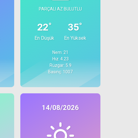
PARÇALI AZ BULUTLU
°
°
22
35
En Düşük
En Yüksek
Nem: 21
Hız: 4.23
Rüzgar: 5.9
Basınç: 1007
14/08/2026