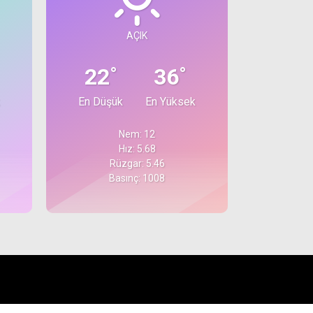
AÇIK
°
°
22
36
En Düşük
En Yüksek
Nem: 12
Hız: 5.68
Rüzgar: 5.46
Basınç: 1008