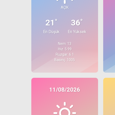
AÇIK
°
°
21
36
En Düşük
En Yüksek
Nem: 13
Hız: 5.99
Rüzgar: 6.1
Basınç: 1005
11/08/2026